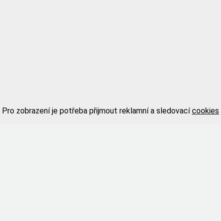
Pro zobrazení je potřeba přijmout reklamní a sledovací
cookies
ow this element you need to accept advertising and tracking
co