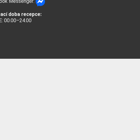
ook Messenger:
rací doba recepce:
: 00.00–24.00