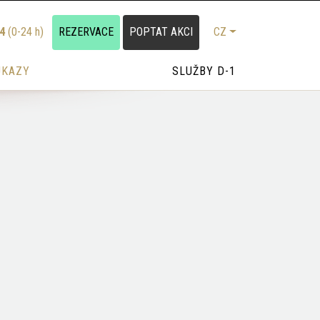
24
(0-24 h)
REZERVACE
POPTAT AKCI
CZ
UKAZY
SLUŽBY D-1