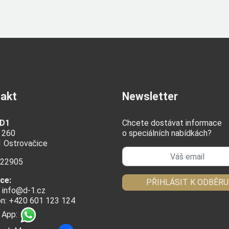
akt
Newsletter
 D1
Chcete dostávat informace
 260
o speciálních nabídkách?
1 Ostrovačice
622905
ce:
PŘIHLÁSIT K ODBĚRU
:
info@d-1.cz
on: +420 601 123 124
 App: