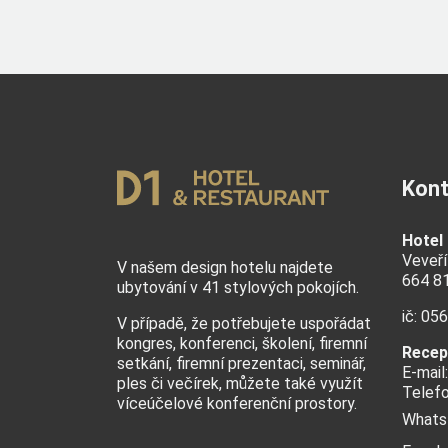
Kont
Hotel
Veveří
V našem design hotelu najdete
664 8
ubytování v 41 stylových pokojích.
ič: 05
V případě, že potřebujete uspořádat
kongres, konferenci, školení, firemní
Recep
setkání, firemní prezentaci, seminář,
E-mail
ples či večírek
, můžete také využít
Telef
víceúčelové konferenční prostory.
Whats