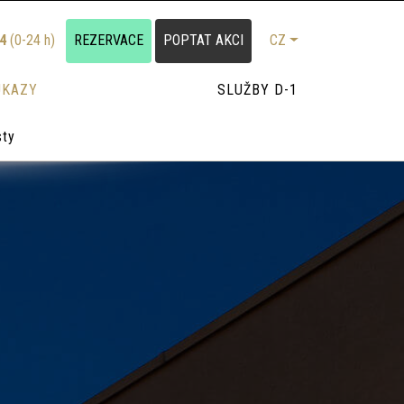
24
(0-24 h)
REZERVACE
POPTAT AKCI
CZ
UKAZY
SLUŽBY D-1
sty