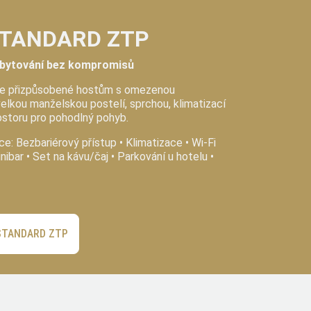
STANDARD ZTP
ubytování bez kompromisů
je přizpůsobené hostům s omezenou
velkou manželskou postelí, sprchou, klimatizací
storu pro pohodlný pohyb.
e: Bezbariérový přístup • Klimatizace • Wi-Fi
nibar • Set na kávu/čaj • Parkování u hotelu •
STANDARD ZTP