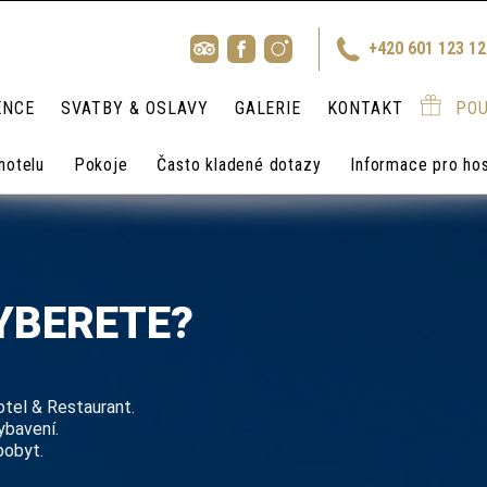
+420 601 123 1
ENCE
SVATBY & OSLAVY
GALERIE
KONTAKT
PO
hotelu
Pokoje
Často kladené dotazy
Informace pro ho
VYBERETE?
otel & Restaurant.
ybavení.
pobyt.