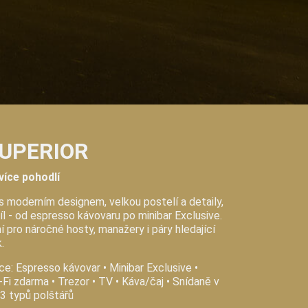
SUPERIOR
více pohodlí
s moderním designem, velkou postelí a detaily,
díl - od espresso kávovaru po minibar Exclusive.
pro náročné hosty, manažery i páry hledající
.
e: Espresso kávovar • Minibar Exclusive •
-Fi zdarma • Trezor • TV • Káva/čaj • Snídaně v
 3 typů polštářů