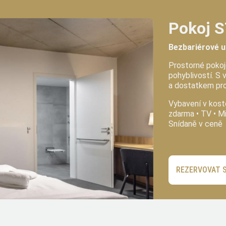
Pokoj 
Bezbariérové 
Prostorné poko
pohyblivostí. S 
a dostatkem pro
Vybavení v kostc
zdarma • TV • Mi
Snídaně v ceně
REZERVOVAT 