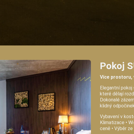
Pokoj 
Více prostoru, 
Elegantní pokoj 
které dělají roz
Dokonalé zázemí 
klidný odpočinek
Vybavení v kostc
Klimatizace • Wi
ceně • Výběr ze