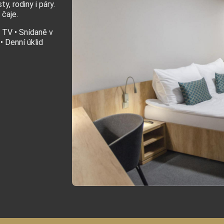
y, rodiny i páry.
 čaje.
• TV • Snídaně v
• Denní úklid