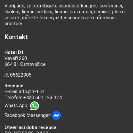
V případě, že potřebujete uspořádat
kongres, konferenci,
školení, firemní setkání, firemní prezentaci, seminář, ples či
večírek
, můžete také využít víceúčelové konferenční
prostory.
Kontakt
Hotel D1
Veveří 260
664 81 Ostrovačice
ič: 05622905
Recepce:
E-mail:
info@d-1.cz
Telefon: +420 601 123 124
Whats App:
Facebook Messenger:
Otevírací doba recepce: