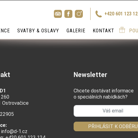
+420 601 123 1
ENCE
SVATBY & OSLAVY
GALERIE
KONTAKT
PO
akt
Newsletter
 D1
Chcete dostávat informace
 260
o speciálních nabídkách?
1 Ostrovačice
622905
ce:
PŘIHLÁSIT K ODBĚRU
:
info@d-1.cz
on: +420 601 123 124