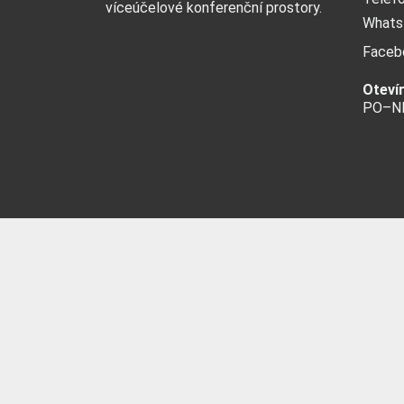
víceúčelové konferenční prostory.
Whats
Faceb
Oteví
PO–NE