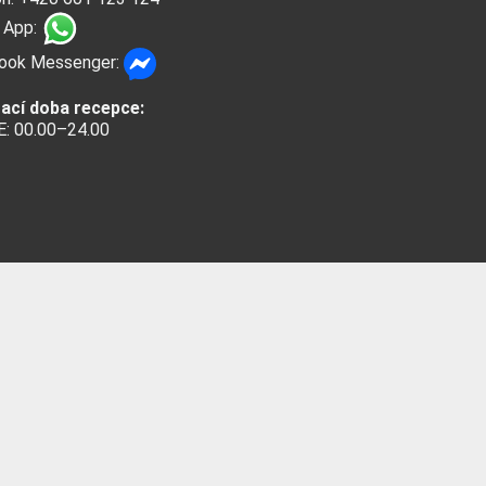
 App:
ook Messenger:
rací doba recepce:
: 00.00–24.00