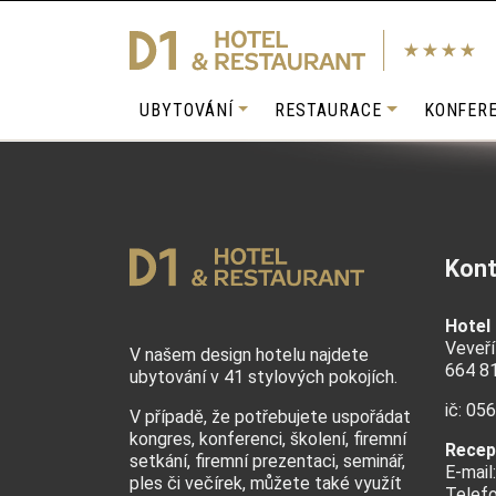
UBYTOVÁNÍ
RESTAURACE
KONFER
Kont
Hotel
Veveří
V našem design hotelu najdete
664 8
ubytování v 41 stylových pokojích.
ič: 05
V případě, že potřebujete uspořádat
kongres, konferenci, školení, firemní
Recep
setkání, firemní prezentaci, seminář,
E-mail
ples či večírek
, můžete také využít
Telef