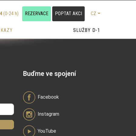
24
(0-24 h)
REZERVACE
POPTAT AKCI
CZ
UKAZY
SLUŽBY D-1
Buďme ve spojení
Facebook
Instagram
YouTube