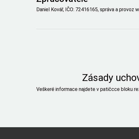
Daniel Kovář
, IČO: 72416165, správa a provoz
Zásady uchov
Veškeré informace najdete v patičcce bloku r