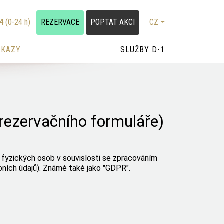
24
(0-24 h)
REZERVACE
POPTAT AKCI
CZ
UKAZY
SLUŽBY D-1
rezervačního formuláře)
fyzických osob v souvislosti se zpracováním
ních údajů). Známé také jako "GDPR".