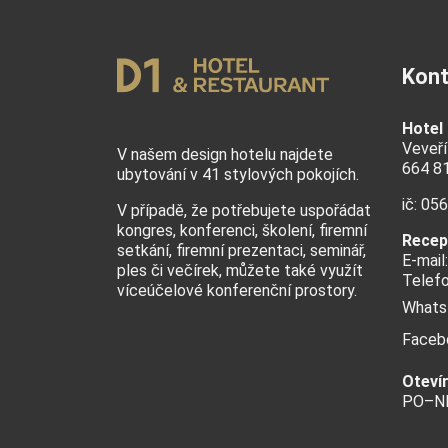
Kont
Hotel
Veveří
V našem design hotelu najdete
664 8
ubytování v 41 stylových pokojích.
ič: 05
V případě, že potřebujete uspořádat
kongres, konferenci, školení, firemní
Recep
setkání, firemní prezentaci, seminář,
E-mail
ples či večírek
, můžete také využít
Telef
víceúčelové konferenční prostory.
Whats
Faceb
Oteví
PO–NE