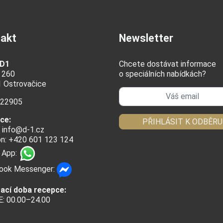
akt
Newsletter
 D1
Chcete dostávat informace
 260
o speciálních nabídkách?
1 Ostrovačice
622905
ce:
PŘIHLÁSIT K ODBĚRU
:
info@d-1.cz
on: +420 601 123 124
 App:
ook Messenger:
rací doba recepce:
: 00.00–24.00